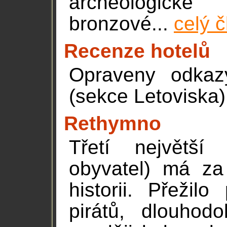
archeologick
bronzové...
celý 
Recenze hotelů
Opraveny odkaz
(sekce Letoviska)
Rethymno
Třetí největší
obyvatel) má za
historii. Přežil
pirátů, dlouhod