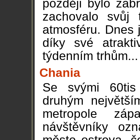
později bylo zabr
zachovalo svůj 
atmosféru. Dnes 
díky své atrakti
týdenním trhům..
Chania
Se svými 60tis
druhým největší
metropole zá
návštěvníky oz
město ostrova, 