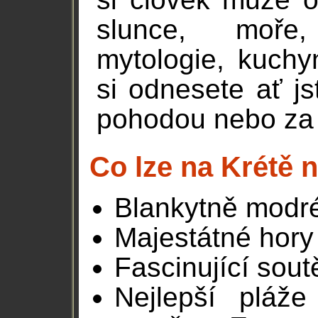
slunce, moře, 
mytologie, kuchyn
si odnesete ať js
pohodou nebo za
Co lze na Krétě n
Blankytně modr
Majestátné hory
Fascinující sout
Nejlepší pláže