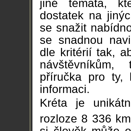
jiné témata, kt
dostatek na jiný
se snažit nabídno
se snadnou navig
dle kritérií tak, 
návštěvníkům, 
příručka pro ty, 
informaci.
Kréta je unikát
rozloze 8 336 km
si člověk může o