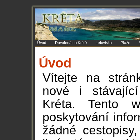
Úvod
Dovolená na Krétě
Letoviska
Pláže
Úvod
Vítejte na strá
nové i stávajíc
Kréta. Tento 
poskytování info
žádné cestopisy,