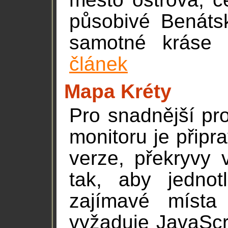
působivé Benátsk
samotné kráse 
článek
Mapa Kréty
Pro snadnější pr
monitoru je připr
verze, překryvy 
tak, aby jednot
zajímavé místa
vyžaduje JavaScr