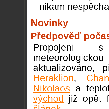
nikam nespěcha
Novinky
Předpověď počas
Propojení 
meteorologic
aktualizováno, 
Heraklion
,
Chan
Nikolaos
a teplo
východ
již opět f
článek