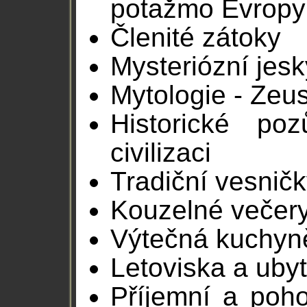
potažmo Evropy
Členité zátoky
Mysteriózní jes
Mytologie - Zeu
Historické po
civilizaci
Tradiční vesnič
Kouzelné večer
Výtečná kuchyn
Letoviska a uby
Příjemní a pohos