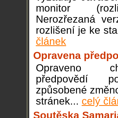
monitor (rozl
Nerozřezaná ve
rozlišení je ke s
článek
Opravena předpo
Opraveno ch
předpovědí 
způsobené změnou
stránek...
celý čl
Soutěska Samari