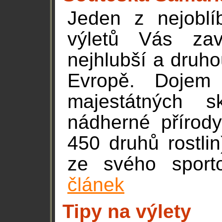
Jeden z nejoblí
výletů Vás za
nejhlubší a druho
Evropě. Dojem
majestátných s
nádherné přírod
450 druhů rostli
ze svého sport
článek
Tipy na výlety