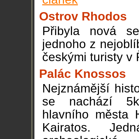
Ostrov Rhodos
Přibyla nová se
jednoho z nejoblí
českými turisty 
Palác Knossos
Nejznámější histo
se nachází 5k
hlavního města H
Kairatos. Je