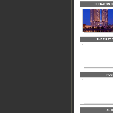
SHERATON D
THE FIRST
ROV
AL 