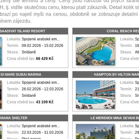
zeny dle termínu a ceny. Ceny jsou narozdíl od jiných strá
H, tj. vidíte skutečnou cenu, kterou platí zákazník. Detail kolik 
obrazí po najetí myši na cenou, obdobně se zobrazuje detailní
mínem zájezdu.
 SAADIYAT ISLAND RESORT
CORAL BEACH RE
Lokalita:
Spojené arabské em...
Lokalita:
Sp
Termín:
09.02.2026 - 15.02.2026
Termín:
16
Strava:
Snídaně
Strava:
Al
Cena včetně tax:
66 429 Kč
Cena včetn
 DI MARE DUBAI MARINA
HAMPTON BY HILTON MAR
Lokalita:
Spojené arabské em...
Lokalita:
Sp
Termín:
26.02.2026 - 12.03.2026
Termín:
21
Strava:
Snídaně
Strava:
S
Cena včetně tax:
43 109 Kč
Cena včetn
MAMA SHELTER
LE MERIDIEN MINA SEYAHI 
Lokalita:
Spojené arabské em...
Lokalita:
Sp
Termín:
22.03.2026 - 31.03.2026
Termín:
29