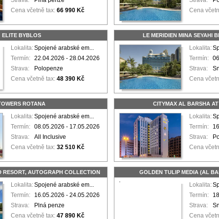
Strava:
Plná penze
Strava:
P
Cena včetně tax:
66 990 Kč
Cena včetn
ELITE BYBLOS
LE MERIDIEN MINA SEYAHI 
Lokalita:
Spojené arabské em...
Lokalita:
Sp
Termín:
22.04.2026 - 28.04.2026
Termín:
06
Strava:
Polopenze
Strava:
S
Cena včetně tax:
48 390 Kč
Cena včetn
TOWERS ROTANA
CITYMAX AL BARSHA AT
Lokalita:
Spojené arabské em...
Lokalita:
Sp
Termín:
08.05.2026 - 17.05.2026
Termín:
16
Strava:
All Inclusive
Strava:
P
Cena včetně tax:
32 510 Kč
Cena včetn
 RESORT, AUTOGRAPH COLLECTION
GOLDEN TULIP MEDIA (AL B
Lokalita:
Spojené arabské em...
Lokalita:
Sp
Termín:
16.05.2026 - 24.05.2026
Termín:
18
Strava:
Plná penze
Strava:
S
Cena včetně tax:
47 890 Kč
Cena včetn