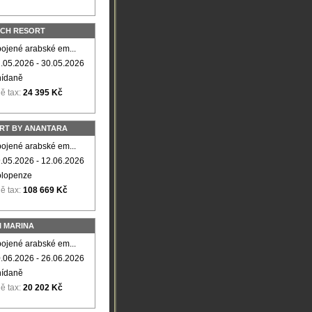
ACH RESORT
ojené arabské em...
.05.2026 - 30.05.2026
nídaně
ě tax:
24 395 Kč
RT BY ANANTARA
ojené arabské em...
.05.2026 - 12.06.2026
olopenze
ě tax:
108 669 Kč
 MARINA
ojené arabské em...
.06.2026 - 26.06.2026
nídaně
ě tax:
20 202 Kč