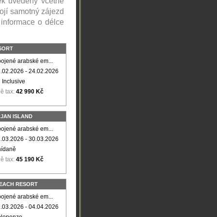
nek uvedeny včetně
stojí samotný zájezd
 informace o délce
SORT
ojené arabské em...
.02.2026 - 24.02.2026
l Inclusive
ě tax:
42 990 Kč
JAN ISLAND
ojené arabské em...
.03.2026 - 30.03.2026
nídaně
ě tax:
45 190 Kč
BEACH RESORT
ojené arabské em...
.03.2026 - 04.04.2026