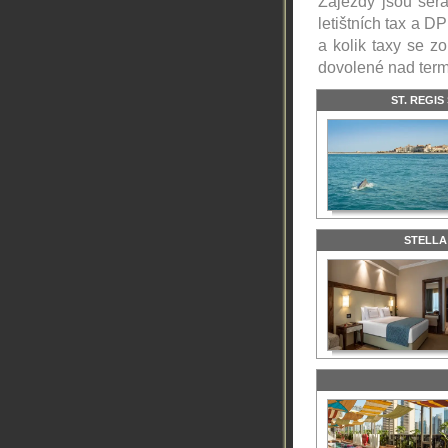
Zájezdy jsou seřa
letištních tax a DP
a kolik taxy se z
dovolené nad ter
ST. REGIS
STELLA