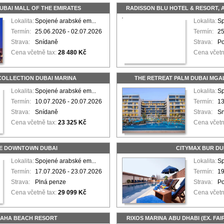
UBAI MALL OF THE EMIRATES
RADISSON BLU HOTEL & RESORT, 
Lokalita:
Spojené arabské em...
Lokalita:
Sp
Termín:
25.06.2026 - 02.07.2026
Termín:
25
Strava:
Snídaně
Strava:
P
Cena včetně tax:
28 480 Kč
Cena včetn
 COLLECTION DUBAI MARINA
THE RETREAT PALM DUBAI MGA
Lokalita:
Spojené arabské em...
Lokalita:
Sp
Termín:
10.07.2026 - 20.07.2026
Termín:
13
Strava:
Snídaně
Strava:
S
Cena včetně tax:
23 325 Kč
Cena včetn
E DOWNTOWN DUBAI
CITYMAX BUR DU
Lokalita:
Spojené arabské em...
Lokalita:
Sp
Termín:
17.07.2026 - 23.07.2026
Termín:
19
Strava:
Plná penze
Strava:
P
Cena včetně tax:
29 099 Kč
Cena včetn
RAHA BEACH RESORT
RIXOS MARINA ABU DHABI (EX. FAI