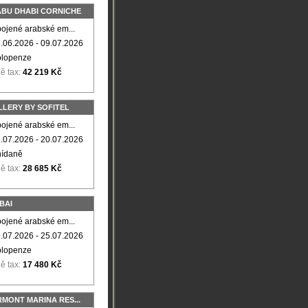
ABU DHABI CORNICHE
ojené arabské em...
.06.2026 - 09.07.2026
olopenze
ě tax:
42 219 Kč
LLERY BY SOFITEL
ojené arabské em...
.07.2026 - 20.07.2026
nídaně
ě tax:
28 685 Kč
BAI
ojené arabské em...
.07.2026 - 25.07.2026
olopenze
ě tax:
17 480 Kč
RMONT MARINA RES...