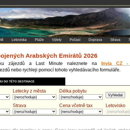
tě
Letoviska
Pláže
Výlety
Počasí
Doprava
Strava
pojených Arabských Emirátů 2026
dku zájezdů a Last Minute naleznete na
Invia CZ -
nebo rychleji pomocí tohoto vyhledávacího formuláře.
RU DO TÉTO DESTINACE
Letecky z města
Délka pobytu
Strava
Cena včetně tax
Letovisko