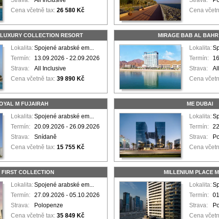
Strava:
All Inclusive
Strava:
P
Cena včetně tax:
26 580 Kč
Cena včetn
 LUXURY COLLECTION RESORT
MIRAGE BAB AL BAHR
Lokalita:
Spojené arabské em...
Lokalita:
Sp
Termín:
13.09.2026 - 22.09.2026
Termín:
16
Strava:
All Inclusive
Strava:
Al
Cena včetně tax:
39 890 Kč
Cena včetn
OYAL M FUJAIRAH
ME DUBAI
Lokalita:
Spojené arabské em...
Lokalita:
Sp
Termín:
20.09.2026 - 26.09.2026
Termín:
22
Strava:
Snídaně
Strava:
P
Cena včetně tax:
15 755 Kč
Cena včetn
 FIRST COLLECTION
MILLENIUM PLACE 
Lokalita:
Spojené arabské em...
Lokalita:
Sp
Termín:
27.09.2026 - 05.10.2026
Termín:
01
Strava:
Polopenze
Strava:
P
Cena včetně tax:
35 849 Kč
Cena včetn