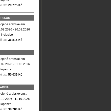
olopenze
ě tax:
20 775 Kč
 RESORT
ojené arabské em...
.09.2026 - 26.09.2026
l Inclusive
ě tax:
36 815 Kč
ojené arabské em...
.09.2026 - 01.10.2026
olopenze
ě tax:
50 035 Kč
MARINA
ojené arabské em...
.10.2026 - 11.10.2026
olopenze
ě tax:
38 700 Kč