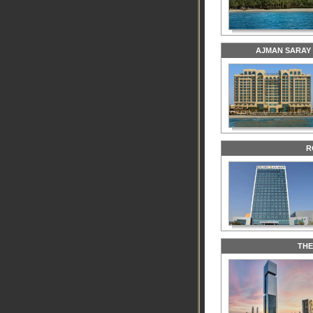
AJMAN SARAY
R
THE