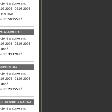
ojené arabské em...
.07.2026 - 02.08.2026
l Inclusive
ě tax:
59 255 Kč
 PALM JUMEIRAH
ojené arabské em...
.08.2026 - 25.08.2026
nídaně
ě tax:
33 179 Kč
USINESS BAY
ojené arabské em...
.08.2026 - 21.08.2026
nídaně
ě tax:
23 355 Kč
EACH RESORT & MARINA
ojené arabské em...