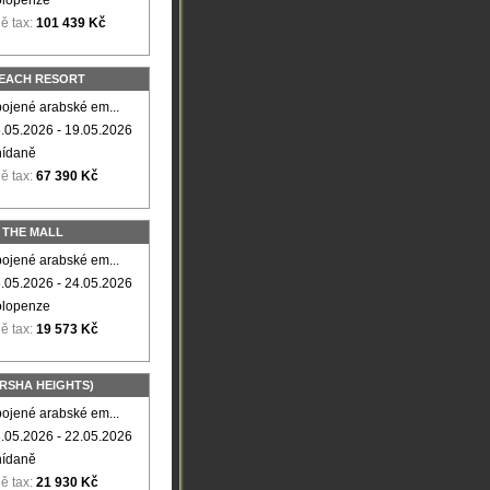
olopenze
ě tax:
101 439 Kč
BEACH RESORT
ojené arabské em...
.05.2026 - 19.05.2026
nídaně
ě tax:
67 390 Kč
 THE MALL
ojené arabské em...
.05.2026 - 24.05.2026
olopenze
ě tax:
19 573 Kč
ARSHA HEIGHTS)
ojené arabské em...
.05.2026 - 22.05.2026
nídaně
ě tax:
21 930 Kč