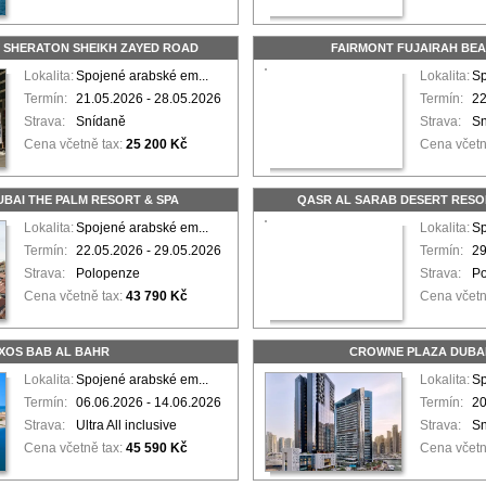
Y SHERATON SHEIKH ZAYED ROAD
FAIRMONT FUJAIRAH BE
Lokalita:
Spojené arabské em...
Lokalita:
Sp
Termín:
21.05.2026 - 28.05.2026
Termín:
22
Strava:
Snídaně
Strava:
S
Cena včetně tax:
25 200 Kč
Cena včetn
BAI THE PALM RESORT & SPA
QASR AL SARAB DESERT RESO
Lokalita:
Spojené arabské em...
Lokalita:
Sp
Termín:
22.05.2026 - 29.05.2026
Termín:
29
Strava:
Polopenze
Strava:
P
Cena včetně tax:
43 790 Kč
Cena včetn
IXOS BAB AL BAHR
CROWNE PLAZA DUBAI
Lokalita:
Spojené arabské em...
Lokalita:
Sp
Termín:
06.06.2026 - 14.06.2026
Termín:
20
Strava:
Ultra All inclusive
Strava:
S
Cena včetně tax:
45 590 Kč
Cena včetn