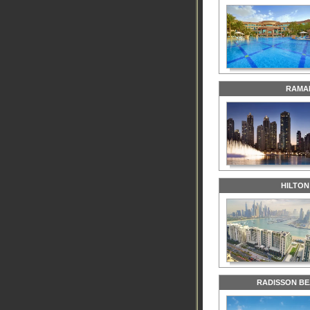
RAMA
HILTON
RADISSON BE