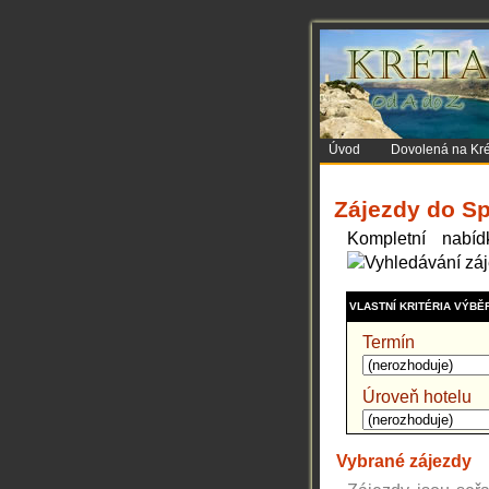
Úvod
Dovolená na Kré
Zájezdy do S
Kompletní nabí
VLASTNÍ KRITÉRIA VÝBĚ
Termín
Úroveň hotelu
Vybrané zájezdy