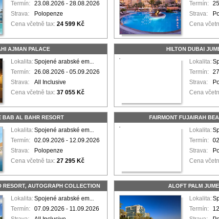
Termín:
23.08.2026 - 28.08.2026
Termín:
25
Strava:
Polopenze
Strava:
P
Cena včetně tax:
24 599 Kč
Cena včetn
HI AJMAN PALACE
HILTON DUBAI JUM
Lokalita:
Spojené arabské em...
Lokalita:
Sp
Termín:
26.08.2026 - 05.09.2026
Termín:
27
Strava:
All Inclusive
Strava:
P
Cena včetně tax:
37 055 Kč
Cena včetn
 BAB AL BAHR RESORT
FAIRMONT FUJAIRAH BE
Lokalita:
Spojené arabské em...
Lokalita:
Sp
Termín:
02.09.2026 - 12.09.2026
Termín:
02
Strava:
Polopenze
Strava:
P
Cena včetně tax:
27 295 Kč
Cena včetn
 RESORT, AUTOGRAPH COLLECTION
ALOFT PALM JUME
Lokalita:
Spojené arabské em...
Lokalita:
Sp
Termín:
07.09.2026 - 11.09.2026
Termín:
12