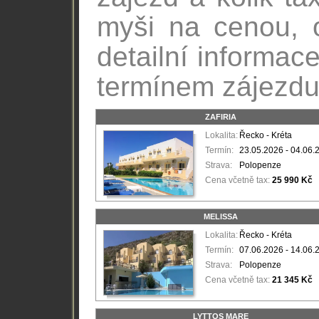
myši na cenou, 
detailní informac
termínem zájezdu
ZAFIRIA
Lokalita:
Řecko - Kréta
Termín:
23.05.2026 - 04.06.
Strava:
Polopenze
Cena včetně tax:
25 990 Kč
MELISSA
Lokalita:
Řecko - Kréta
Termín:
07.06.2026 - 14.06.
Strava:
Polopenze
Cena včetně tax:
21 345 Kč
LYTTOS MARE