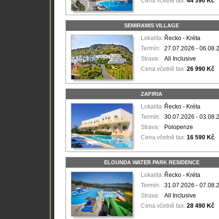
Cena včetně tax:
44 390 Kč
SEMIRAMIS VILLAGE
Lokalita:
Řecko - Kréta
Termín:
27.07.2026 - 06.08.
Strava:
All Inclusive
Cena včetně tax:
26 990 Kč
ZAFIRIA
Lokalita:
Řecko - Kréta
Termín:
30.07.2026 - 03.08.
Strava:
Polopenze
Cena včetně tax:
16 590 Kč
ELOUNDA WATER PARK RESIDENCE
Lokalita:
Řecko - Kréta
Termín:
31.07.2026 - 07.08.
Strava:
All Inclusive
Cena včetně tax:
28 490 Kč