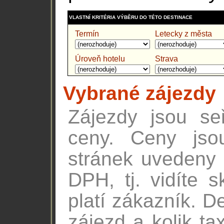
VLASTNÍ KRITÉRIA VÝBĚRU DO TÉTO DESTINACE
Termín
Letecky z města
Úroveň hotelu
Strava
Vybrané zájezdy
Zájezdy jsou se
ceny. Ceny jso
stránek uvedeny v
DPH, tj. vidíte 
platí zákazník. De
zájezd a kolik ta