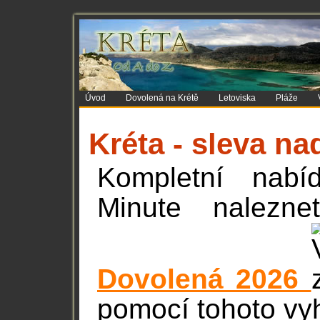
Úvod
Dovolená na Krétě
Letoviska
Pláže
Kréta - sleva n
Kompletní nabí
Minute nalez
Dovolená 2026
pomocí tohoto vy