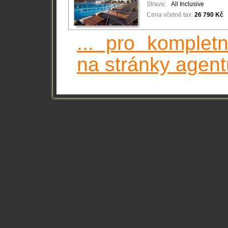
Strava:
All Inclusive
Cena včetně tax:
26 790 Kč
... pro komplet
na stránky agent