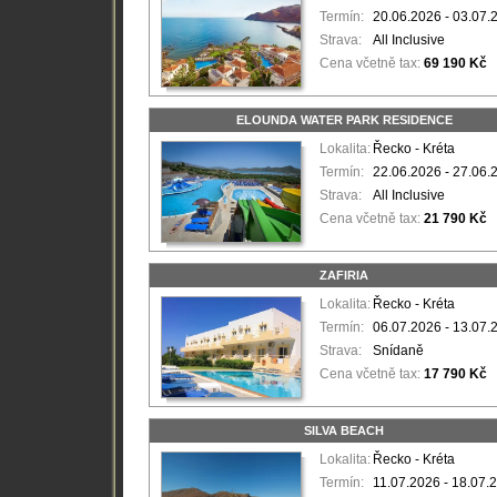
Termín:
20.06.2026 - 03.07.
Strava:
All Inclusive
Cena včetně tax:
69 190 Kč
ELOUNDA WATER PARK RESIDENCE
Lokalita:
Řecko - Kréta
Termín:
22.06.2026 - 27.06.
Strava:
All Inclusive
Cena včetně tax:
21 790 Kč
ZAFIRIA
Lokalita:
Řecko - Kréta
Termín:
06.07.2026 - 13.07.
Strava:
Snídaně
Cena včetně tax:
17 790 Kč
SILVA BEACH
Lokalita:
Řecko - Kréta
Termín:
11.07.2026 - 18.07.